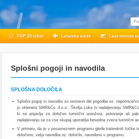
e
TOP 20 izbor
Letalske karte
Last minute ka
Splošni pogoji in navodila
SPLOŠNA DOLOČILA
Splošni pogoji in navodila so sestavni del pogodbe oz. napotnice/v
jo skleneta SMR&Co. d.o.o., Škofja Loka (v nadaljevanju SMR&Co.)
ki se prijavlja za določen turistični aranžma; potovanje ali p
nadaljevanju se za vse skupaj uporablja besedna zveza turistični a
V primeru, da je v posameznem programu glede katerekoli točke te
določeno, velja navedba oz. določilo, navedeno v programu.