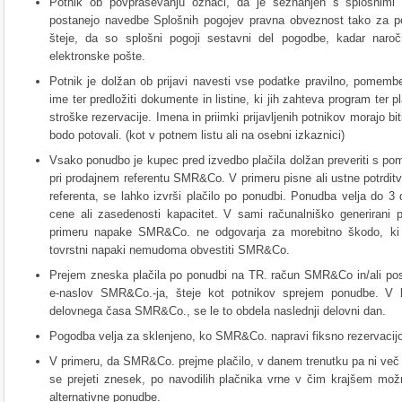
Potnik ob povpraševanju označi, da je seznanjen s splošnimi p
postanejo navedbe Splošnih pogojev pravna obveznost tako za p
šteje, da so splošni pogoji sestavni del pogodbe, kadar naroč
elektronske pošte.
Potnik je dolžan ob prijavi navesti vse podatke pravilno, pomemben
ime ter predložiti dokumente in listine, ki jih zahteva program ter p
stroške rezervacije. Imena in priimki prijavljenih potnikov morajo bi
bodo potovali. (kot v potnem listu ali na osebni izkaznici)
Vsako ponudbo je kupec pred izvedbo plačila dolžan preveriti s pom
pri prodajnem referentu SMR&Co. V primeru pisne ali ustne potrdit
referenta, se lahko izvrši plačilo po ponudbi. Ponudba velja do 
cene ali zasedenosti kapacitet. V sami računalniško generirani 
primeru napake SMR&Co. ne odgovarja za morebitno škodo, ki i
tovrstni napaki nemudoma obvestiti SMR&Co.
Prejem zneska plačila po ponudbi na TR. račun SMR&Co in/ali posre
e-naslov SMR&Co.-ja, šteje kot potnikov sprejem ponudbe. V ko
delovnega časa SMR&Co., se le to obdela naslednji delovni dan.
Pogodba velja za sklenjeno, ko SMR&Co. napravi fiksno rezervacijo i
V primeru, da SMR&Co. prejme plačilo, v danem trenutku pa ni več p
se prejeti znesek, po navodilih plačnika vrne v čim krajšem mož
alternativne ponudbe.