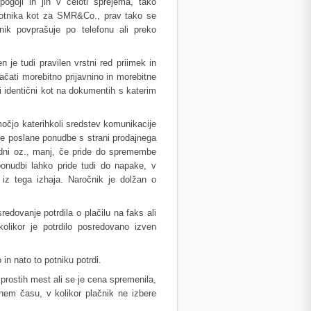
ogoji in jih v celoti sprejema, tako
otnika kot za SMR&Co., prav tako se
nik povprašuje po telefonu ali preko
 je tudi pravilen vrstni red priimek in
lačati morebitno prijavnino in morebitne
ti identični kot na dokumentih s katerim
očjo katerihkoli sredstev komunikacije
ve poslane ponudbe s strani prodajnega
3 dni oz., manj, če pride do spremembe
ponudbi lahko pride tudi do napake, v
z tega izhaja. Naročnik je dolžan o
dovanje potrdila o plačilu na faks ali
likor je potrdilo posredovano izven
n nato to potniku potrdi.
rostih mest ali se je cena spremenila,
nem času, v kolikor plačnik ne izbere