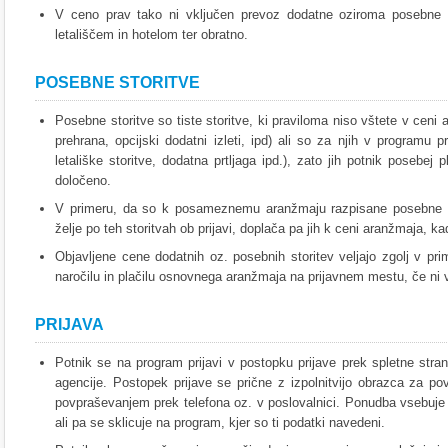
V ceno prav tako ni vključen prevoz dodatne oziroma posebne p
letališčem in hotelom ter obratno.
POSEBNE STORITVE
Posebne storitve so tiste storitve, ki praviloma niso vštete v cen
prehrana, opcijski dodatni izleti, ipd) ali so za njih v programu p
letališke storitve, dodatna prtljaga ipd.), zato jih potnik posebe
določeno.
V primeru, da so k posameznemu aranžmaju razpisane posebne oz
želje po teh storitvah ob prijavi, doplača pa jih k ceni aranžmaja, k
Objavljene cene dodatnih oz. posebnih storitev veljajo zgolj v prime
naročilu in plačilu osnovnega aranžmaja na prijavnem mestu, če ni
PRIJAVA
Potnik se na program prijavi v postopku prijave prek spletne stran
agencije. Postopek prijave se prične z izpolnitvijo obrazca za pov
povpraševanjem prek telefona oz. v poslovalnici. Ponudba vsebuj
ali pa se sklicuje na program, kjer so ti podatki navedeni.