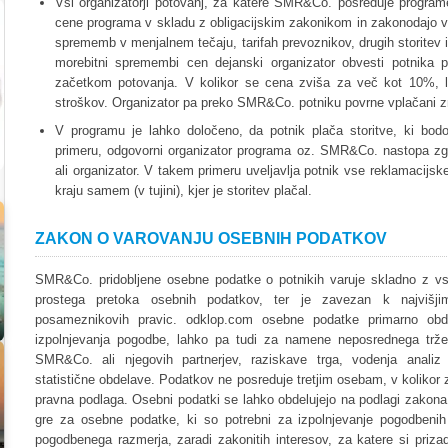
Vsi organizatorji potovanj, za katere SMR&Co. posreduje program
cene programa v skladu z obligacijskim zakonikom in zakonodajo vel
sprememb v menjalnem tečaju, tarifah prevoznikov, drugih storitev 
morebitni spremembi cen dejanski organizator obvesti potnika p
začetkom potovanja. V kolikor se cena zviša za več kot 10%, l
stroškov. Organizator pa preko SMR&Co. potniku povrne vplačani 
V programu je lahko določeno, da potnik plača storitve, ki bo
primeru, odgovorni organizator programa oz. SMR&Co. nastopa zgol
ali organizator. V takem primeru uveljavlja potnik vse reklamacijsk
kraju samem (v tujini), kjer je storitev plačal.
ZAKON O VAROVANJU OSEBNIH PODATKOV
SMR&Co. pridobljene osebne podatke o potnikih varuje skladno z vse
prostega pretoka osebnih podatkov, ter je zavezan k najvišji
posameznikovih pravic. odklop.com osebne podatke primarno ob
izpolnjevanja pogodbe, lahko pa tudi za namene neposrednega trže
SMR&Co. ali njegovih partnerjev, raziskave trga, vodenja analiz
statistične obdelave. Podatkov ne posreduje tretjim osebam, v kolikor
pravna podlaga. Osebni podatki se lahko obdelujejo na podlagi zakon
gre za osebne podatke, ki so potrebni za izpolnjevanje pogodbenih o
pogodbenega razmerja, zaradi zakonitih interesov, za katere si prizad