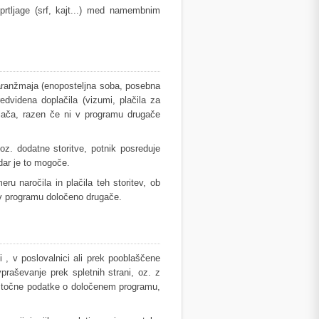
rtljage (srf, kajt...) med namembnim
i aranžmaja (enoposteljna soba, posebna
redvidena doplačila (vizumi, plačila za
j plača, razen če ni v programu drugače
. dodatne storitve, potnik posreduje
adar je to mogoče.
ru naročila in plačila teh storitev, ob
 v programu določeno drugače.
i , v poslovalnici ali prek pooblaščene
praševanje prek spletnih strani, oz. z
e točne podatke o določenem programu,