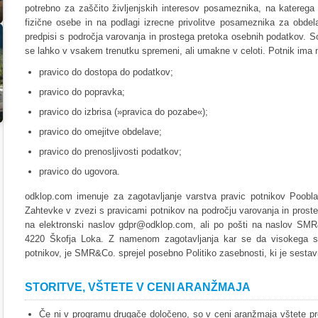
potrebno za zaščito življenjskih interesov posameznika, na katerega
fizične osebe in na podlagi izrecne privolitve posameznika za obde
predpisi s področja varovanja in prostega pretoka osebnih podatkov. S
se lahko v vsakem trenutku spremeni, ali umakne v celoti. Potnik ima 
pravico do dostopa do podatkov;
pravico do popravka;
pravico do izbrisa (»pravica do pozabe«);
pravico do omejitve obdelave;
pravico do prenosljivosti podatkov;
pravico do ugovora.
odklop.com imenuje za zagotavljanje varstva pravic potnikov Poobl
Zahtevke v zvezi s pravicami potnikov na področju varovanja in pros
na elektronski naslov gdpr@odklop.com, ali po pošti na naslov SMR
4220 Škofja Loka. Z namenom zagotavljanja kar se da visokega s
potnikov, je SMR&Co. sprejel posebno Politiko zasebnosti, ki je sestavn
STORITVE, VŠTETE V CENI ARANŽMAJA
Če ni v programu drugače določeno, so v ceni aranžmaja vštete pre