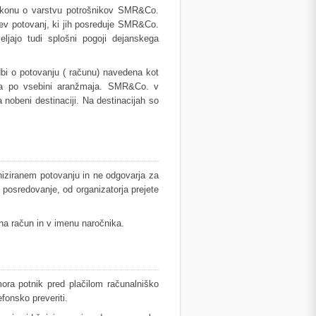
 zakonu o varstvu potrošnikov SMR&Co.
rjev potovanj, ki jih posreduje SMR&Co.
ljajo tudi splošni pogoji dejanskega
dbi o potovanju ( računu) navedena kot
ama po vsebini aranžmaja. SMR&Co. v
 nobeni destinaciji. Na destinacijah so
niziranem potovanju in ne odgovarja za
 posredovanje, od organizatorja prejete
na račun in v imenu naročnika.
ora potnik pred plačilom računalniško
fonsko preveriti.