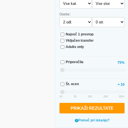
Osebe:
Največ 1 prestop
Vključen transfer
Adults only
Priporočila
75%
Št. ocen
> 10
10
50
100
200
300+
PRIKAŽI REZULTATE
Pomoč pri iskanju?