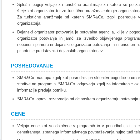
Splošni pogoji veljajo za turistične aranžmaje za katere se po
šteje kot organizator ter za turistične aranžmaje drugih organizato
Za turistične aranžmaje pri katerih SMR&Co. zgolj posreduje ve
organizatorja.
Dejanski organizator potovanja je potovalna agencija, ki je v pogo
organizator potovanja in jamči za izvedbo objavljenega progr
nobenem primeru ni dejanski organizator potovanja in ni prisoten na
prisotni le predstavniki dejanskih organizatorjev.
POSREDOVANJE
SMR&Co. nastopa zgolj kot posrednik pri sklenitvi pogodbe o orga
storitve na programih. SMR&Co. odgovarja zgolj za informiranje oz.
informacije predaja potniku.
SMR&Co. opravi rezervacijo pri dejanskem organizatorju potovanja 
CENE
Veljajo cene kot so določene v programih in v ponudbah, ki jih m
generiranega izbranega informativnega povpraševanja nujno tudi tele