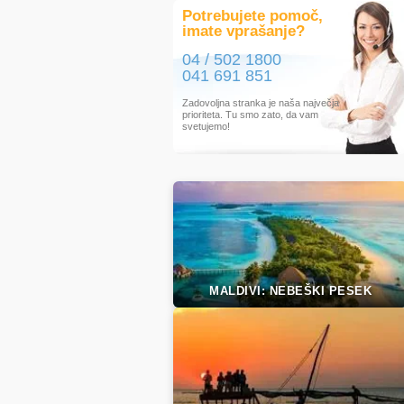
Potrebujete pomoč,
imate vprašanje?
04 / 502 1800
041 691 851
Zadovoljna stranka je naša največja
prioriteta. Tu smo zato, da vam
svetujemo!
MALDIVI: NEBEŠKI PESEK