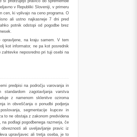
e si pridržujejo pravico do spremembe
javno v Republiki Sloveniji, v primeru
in cen, ki vplivajo na ceno programa. O
isno ali ustno najkasneje 7 dni pred
ahko potnik odstopi od pogodbe brez
znesek.
do opravljene, na kraju samem. V tem
j kot informator, ne pa kot posrednik
e zahtevke neposredno pri tuji osebi na
mi predpisi na področju varovanja in
m standardom zagotavljanja varstva
deluje z namenom sklenitve oziroma
nja in obveščanja o ponudbi podjerja
 poslovanja, segmentacije kupcev in
 za to ne obstaja z zakonom predvidena
a, na podlagi pogodbenega razmerja, če
bveznosti ali uveljavljanje pravic iz
eva upravljavec ali tretja oseba, je to