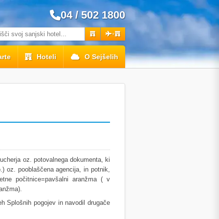
04 / 502 1800
+
rte
Hoteli
O Sejšelih
oucherja oz. potovalnega dokumenta, ki
 oz. pooblaščena agencija, in potnik,
aketne počitnice=pavšalni aranžma ( v
ranžma).
h Splošnih pogojev in navodil drugače