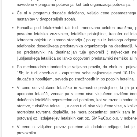
navedene v programu potovanja, kot tudi organizacija potovanja.
Če ni v programu drugače določeno, veljajo cene posameznega 
nastanitev v dvoposteljnih sobah.
Ponudba pod letalo+hotel (ali tudi imenovano celoten aranžma, p
povratno letalsko vozovnico, letališke pristojbine, transfer od let
izbranem objektu z izbrano storitvijo ( po opisu iz kataloga odgov
telefonsko dosegljivega predstavnika organizatorja na destinaciji. V
so predstavniki na destinacijah tuje govoreči ( največkart n
ljubljanskega letališča so lahko odgovorni predstavniki nemško ali 
Po mednarodnih standardih je veljavno pravilo, da chek-in - prijav
15h; in tudi check-out - zapustitev sobe najkasneje med 10-11h. 
drugače s hotelirjem, seveda po zmožnostih in po pogojih hotelirja.
V ceno so vključene letališke in varnostne pristojbine, ki jih je 
uporoabo letališč, vendar pa v ceno niso vključene različno im
določenih letališčih neposredno od potnikov, kot so razne izhodne t
storitve, turistične takse ..., v ceno tudi niso vključene vize, v kol
morebitna tovrstna doplačila, se mora pozanimati potnik sam in n
potovanj oz. izdajateljev letalskih kart oz. SMR&Co.d.o.o. v nobene
V ceno ni vključen prevoz posebne ali dodatne prtljage, kot j
prevoznika.