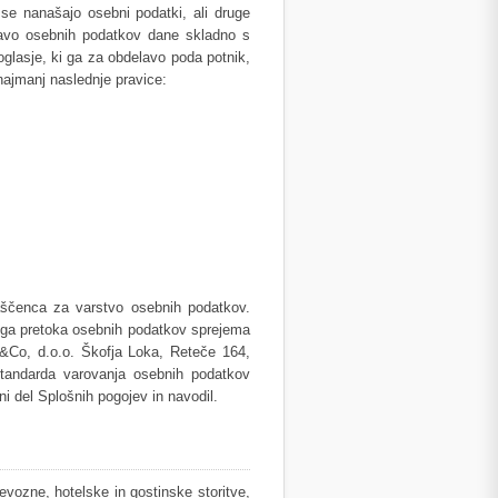
 se nanašajo osebni podatki, ali druge
lavo osebnih podatkov dane skladno s
oglasje, ki ga za obdelavo poda potnik,
najmanj naslednje pravice:
aščenca za varstvo osebnih podatkov.
tega pretoka osebnih podatkov sprejema
&Co, d.o.o. Škofja Loka, Reteče 164,
tandarda varovanja osebnih podatkov
i del Splošnih pogojev in navodil.
vozne, hotelske in gostinske storitve,