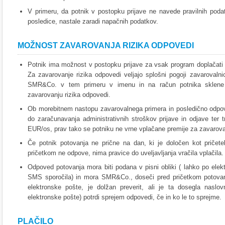
V primeru, da potnik v postopku prijave ne navede pravilnih poda
posledice, nastale zaradi napačnih podatkov.
MOŽNOST ZAVAROVANJA RIZIKA ODPOVEDI
Potnik ima možnost v postopku prijave za vsak program doplačati 
Za zavarovanje rizika odpovedi veljajo splošni pogoji zavarovalnic
SMR&Co. v tem primeru v imenu in na račun potnika sklene 
zavarovanju rizika odpovedi.
Ob morebitnem nastopu zavarovalnega primera in posledično odp
do zaračunavanja administrativnih stroškov prijave in odjave ter 
EUR/os, prav tako se potniku ne vrne vplačane premije za zavarova
Če potnik potovanja ne prične na dan, ki je določen kot pričet
pričetkom ne odpove, nima pravice do uveljavljanja vračila vplačila.
Odpoved potovanja mora biti podana v pisni obliki ( lahko po elekt
SMS sporočila) in mora SMR&Co., doseči pred pričetkom potovanj
elektronske pošte, je dolžan preverit, ali je ta dosegla naslo
elektronske pošte) potrdi sprejem odpovedi, če in ko le to sprejme.
PLAČILO