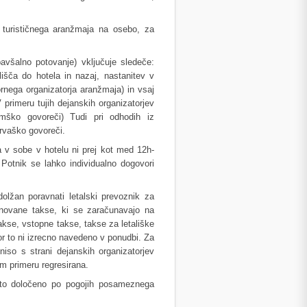
turističnega aranžmaja na osebo, za
avšalno potovanje) vključuje sledeče:
ališča do hotela in nazaj, nastanitev v
ornega organizatorja aranžmaja) in vsaj
 primeru tujih dejanskih organizatorjev
emško govoreči) Tudi pri odhodih iz
hrvaško govoreči.
a v sobe v hotelu ni prej kot med 12h-
Potnik se lahko individualno dogovori
dolžan poravnati letalski prevoznik za
enovane takse, ki se zaračunavajo na
akse, vstopne takse, takse za letališke
ikor to ni izrecno navedeno v ponudbi. Za
iso s strani dejanskih organizatorjev
m primeru regresirana.
e to določeno po pogojih posameznega