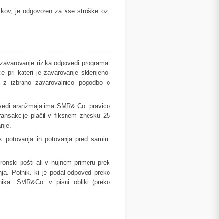
tkov, je odgovoren za vse stroške oz.
zavarovanje rizika odpovedi programa.
e pri kateri je zavarovanje sklenjeno.
z izbrano zavarovalnico pogodbo o
ovedi aranžmaja ima SMR& Co. pravico
transakcije plačil v fiksnem znesku 25
nje.
ek potovanja in potovanja pred samim
ronski pošti ali v nujnem primeru prek
a. Potnik, ki je podal odpoved preko
vnika. SMR&Co. v pisni obliki (preko