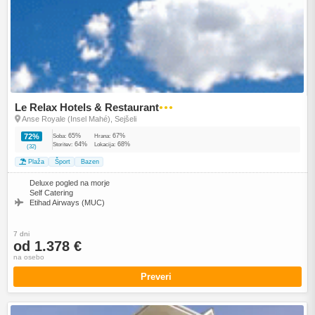
Le Relax Hotels & Restaurant
●●●
Anse Royale (Insel Mahé), Sejšeli
65%
67%
72%
Soba:
Hrana:
64%
68%
Storitev:
Lokacija:
(32)
Plaža
Šport
Bazen
Deluxe pogled na morje
Self Catering
Etihad Airways (MUC)
7 dni
od 1.378 €
na osebo
Preveri