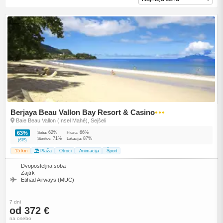
Berjaya Beau Vallon Bay Resort & Casino
●●●
Baie Beau Vallon (Insel Mahé), Sejšeli
62%
66%
63%
Soba:
Hrana:
71%
87%
Storitev:
Lokacija:
(675)
15 km
Plaža
Otroci
Animacija
Šport
Dvoposteljna soba
Zajtrk
Etihad Airways (MUC)
7 dni
od 372 €
na osebo