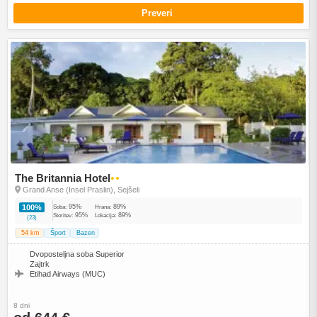
Preveri
The Britannia Hotel
●●
Grand Anse (Insel Praslin), Sejšeli
95%
89%
100%
Soba:
Hrana:
95%
89%
Storitev:
Lokacija:
(23)
54 km
Šport
Bazen
Dvoposteljna soba Superior
Zajtrk
Etihad Airways (MUC)
8 dni