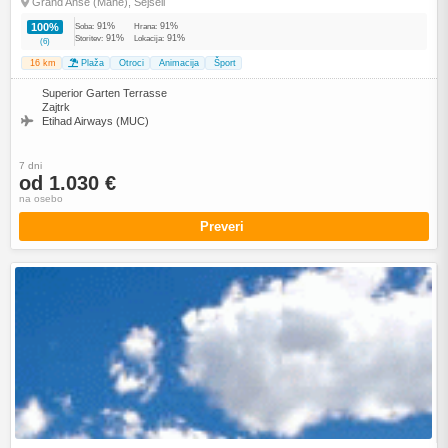
Grand Anse (Mahé), Sejšeli
91%
91%
100%
Soba:
Hrana:
91%
91%
Storitev:
Lokacija:
(6)
16 km
Plaža
Otroci
Animacija
Šport
Superior Garten Terrasse
Zajtrk
Etihad Airways (MUC)
7 dni
od 1.030 €
na osebo
Preveri