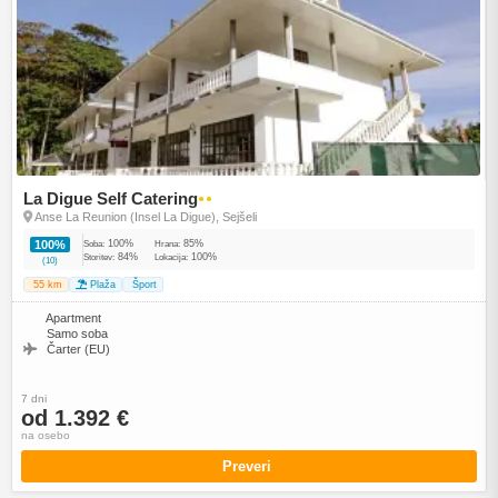
La Digue Self Catering
●●
Anse La Reunion (Insel La Digue), Sejšeli
100%
85%
100%
Soba:
Hrana:
84%
100%
Storitev:
Lokacija:
(10)
55 km
Plaža
Šport
Apartment
Samo soba
Čarter (EU)
7 dni
od 1.392 €
na osebo
Preveri