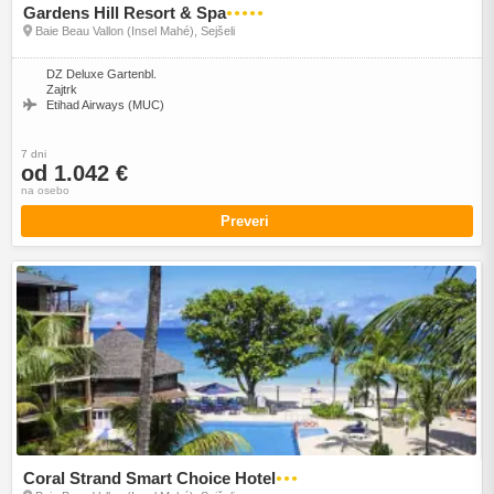
Gardens Hill Resort & Spa
●●●●●
Baie Beau Vallon (Insel Mahé), Sejšeli
DZ Deluxe Gartenbl.
Zajtrk
Etihad Airways (MUC)
7 dni
od 1.042 €
na osebo
Preveri
Coral Strand Smart Choice Hotel
●●●