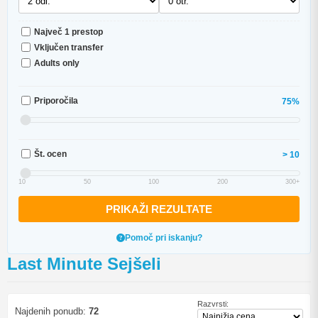
Največ 1 prestop
Vključen transfer
Adults only
Priporočila
75%
Št. ocen
> 10
10
50
100
200
300+
PRIKAŽI REZULTATE
Pomoč pri iskanju?
Last Minute Sejšeli
Razvrsti:
Najdenih ponudb:
72