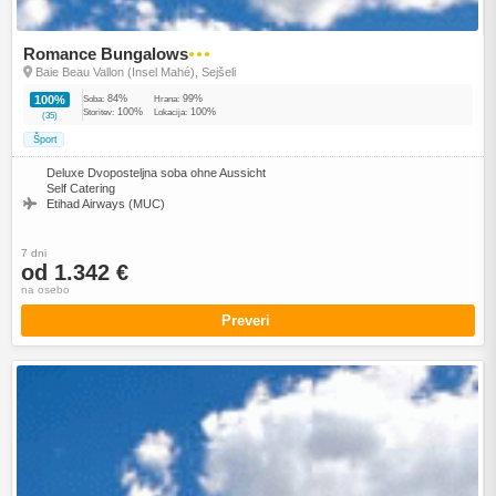
Romance Bungalows
●●●
Baie Beau Vallon (Insel Mahé), Sejšeli
84%
99%
100%
Soba:
Hrana:
100%
100%
Storitev:
Lokacija:
(35)
Šport
Deluxe Dvoposteljna soba ohne Aussicht
Self Catering
Etihad Airways (MUC)
7 dni
od 1.342 €
na osebo
Preveri