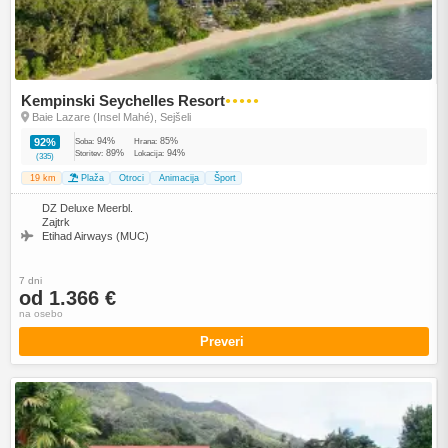
Kempinski Seychelles Resort
●●●●●
Baie Lazare (Insel Mahé), Sejšeli
94%
85%
92%
Soba:
Hrana:
89%
94%
Storitev:
Lokacija:
(335)
19 km
Plaža
Otroci
Animacija
Šport
DZ Deluxe Meerbl.
Zajtrk
Etihad Airways (MUC)
7 dni
od 1.366 €
na osebo
Preveri