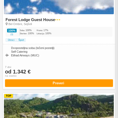
Forest Lodge Guest House
●●●
Bel Ombre, Sejšeli
100%
17%
100%
Soba:
Hrana:
100%
100%
Storitev:
Lokacija:
(1)
Otroci
Šport
Dvoposteljna soba (ločeni postelji)
Self Catering
Etihad Airways (MUC)
7 dni
od 1.342 €
na osebo
Preveri
TOP