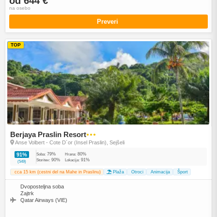
od 644 €
na osebo
Preveri
TOP
Berjaya Praslin Resort
●●●
Anse Volbert - Cote D´or (Insel Praslin), Sejšeli
79%
80%
91%
Soba:
Hrana:
90%
91%
Storitev:
Lokacija:
(549)
cca 15 km (cestni del na Mahe in Praslinu)
Plaža
Otroci
Animacija
Šport
Dvoposteljna soba
Zajtrk
Qatar Airways (VIE)