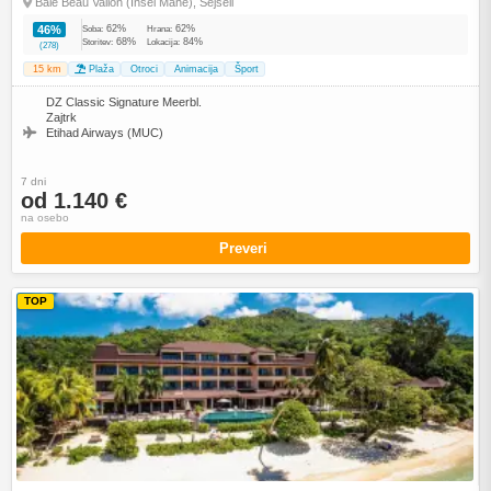
Baie Beau Vallon (Insel Mahé), Sejšeli
62%
62%
46%
Soba:
Hrana:
68%
84%
Storitev:
Lokacija:
(278)
15 km
Plaža
Otroci
Animacija
Šport
DZ Classic Signature Meerbl.
Zajtrk
Etihad Airways (MUC)
7 dni
od 1.140 €
na osebo
Preveri
TOP