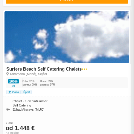
Surfers Beach Self Catering Chalets
●●●
Takamaka (Mahé), Sejšeli
92%
89%
100%
Soba:
Hrana:
90%
97%
Storitev:
Lokacija:
(5)
Plaža
Šport
Chalet - 1-Schlafzimmer
Self Catering
Etihad Airways (MUC)
7 dni
od 1.448 €
na osebo