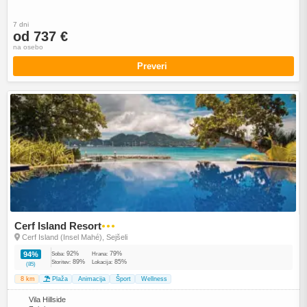
7 dni
od 737 €
na osebo
Preveri
Cerf Island Resort
●●●
Cerf Island (Insel Mahé), Sejšeli
92%
79%
94%
Soba:
Hrana:
89%
85%
Storitev:
Lokacija:
(85)
8 km
Plaža
Animacija
Šport
Wellness
Vila Hillside