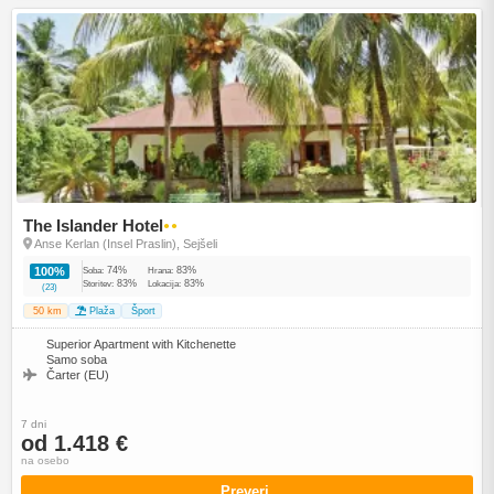
The Islander Hotel
●●
Anse Kerlan (Insel Praslin), Sejšeli
74%
83%
100%
Soba:
Hrana:
83%
83%
Storitev:
Lokacija:
(23)
50 km
Plaža
Šport
Superior Apartment with Kitchenette
Samo soba
Čarter (EU)
7 dni
od 1.418 €
na osebo
Preveri