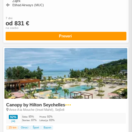
Zajtrk
Etihad Airways (MUC)
7 dni
od 831 €
na osebo
Preveri
Canopy by Hilton Seychelles
●●●
Anse A la Mouche (Insel Mahé), Sejšeli
95%
92%
92%
Soba:
Hrana:
87%
83%
Storitev:
Lokacija:
(44)
25 km
Otroci
Šport
Bazen