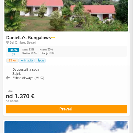
Daniella's Bungalows
●●
Bel Ombre, Sejšeli
83%
50%
100%
Soba:
Hrana:
83%
83%
Storitev:
Lokacija:
(6)
15 km
Animacija
Šport
Dvoposteljna soba
Zajtrk
Etihad Airways (MUC)
8 dni
od 1.370 €
na osebo
Preveri