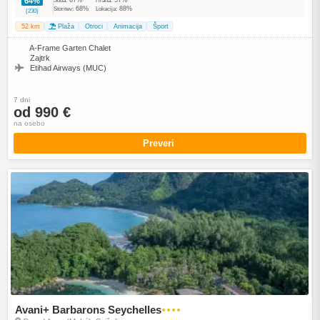
64%
Soba:
Hrana:
68%
88%
Storitev:
Lokacija:
(230)
52 km
Plaža
Otroci
Animacija
Šport
A-Frame Garten Chalet
Zajtrk
Etihad Airways (MUC)
7 dni
od 990 €
na osebo
Preveri
Avani+ Barbarons Seychelles
●●●●