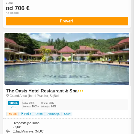
7 dni
od 706 €
na osebo
Preveri
The Oasis Hotel Restaurant & Spa
●●●
Grand Anse (Insel Praslin), Sejšeli
92%
88%
100%
Soba:
Hrana:
100%
74%
Storitev:
Lokacija:
(21)
50 km
Plaža
Otroci
Animacija
Šport
Dvoposteljna soba
Zajtrk
Etihad Airways (MUC)