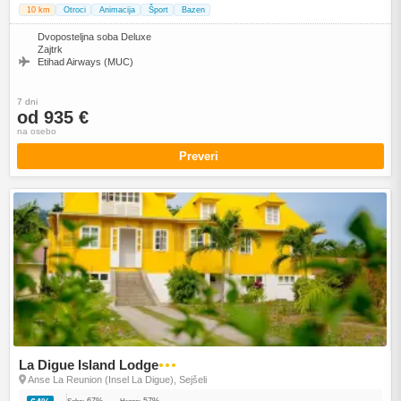
10 km
Otroci
Animacija
Šport
Bazen
Dvoposteljna soba Deluxe
Zajtrk
Etihad Airways (MUC)
7 dni
od 935 €
na osebo
Preveri
La Digue Island Lodge
●●●
Anse La Reunion (Insel La Digue), Sejšeli
67%
57%