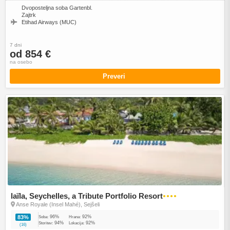
Dvoposteljna soba Gartenbl.
Zajtrk
Etihad Airways (MUC)
7 dni
od 854 €
na osebo
Preveri
laïla, Seychelles, a Tribute Portfolio Resort
●●●●
Anse Royale (Insel Mahé), Sejšeli
96%
92%
83%
Soba:
Hrana:
94%
92%
Storitev:
Lokacija:
(16)