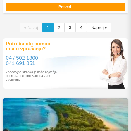
Preveri
« Nazaj
1
2
3
4
Naprej »
Potrebujete pomoč,
imate vprašanje?
04 / 502 1800
041 691 851
Zadovoljna stranka je naša največja
prioriteta. Tu smo zato, da vam
svetujemo!