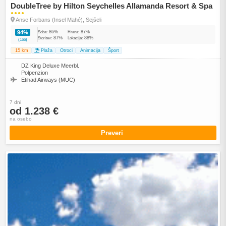
DoubleTree by Hilton Seychelles Allamanda Resort & Spa
●●●●
Anse Forbans (Insel Mahé), Sejšeli
86%
87%
94%
Soba:
Hrana:
87%
88%
Storitev:
Lokacija:
(166)
15 km
Plaža
Otroci
Animacija
Šport
DZ King Deluxe Meerbl.
Polpenzion
Etihad Airways (MUC)
7 dni
od 1.238 €
na osebo
Preveri