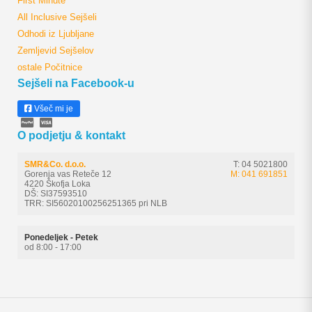
First Minute
All Inclusive Sejšeli
Odhodi iz Ljubljane
Zemljevid Sejšelov
ostale Počitnice
Sejšeli na Facebook-u
Všeč mi je
O podjetju & kontakt
SMR&Co. d.o.o.
T: 04 5021800
Gorenja vas Reteče 12
M: 041 691851
4220 Škofja Loka
DŠ: SI37593510
TRR: SI56020100256251365 pri NLB
Ponedeljek - Petek
od 8:00 - 17:00