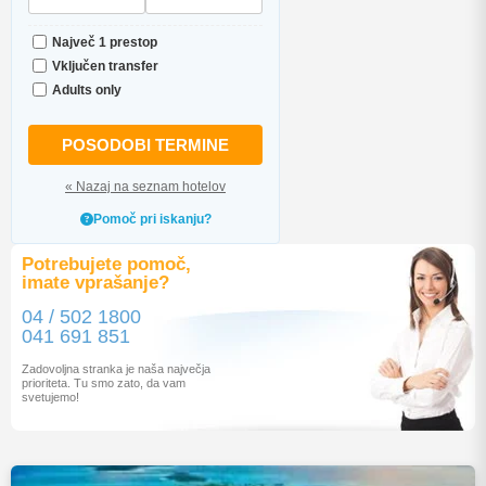
Največ 1 prestop
Vključen transfer
Adults only
POSODOBI TERMINE
« Nazaj na seznam hotelov
Pomoč pri iskanju?
Potrebujete pomoč,
imate vprašanje?
04 / 502 1800
041 691 851
Zadovoljna stranka je naša največja
prioriteta. Tu smo zato, da vam
svetujemo!