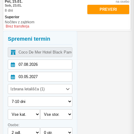
Pet, 15.01.
na osebo
Sob, 23.01.
PREVERI
8 dni
Superior
Nočitev z zajtrkom
Brez transferja
Spremeni termin
Izbrana letališča (1)
Osebe: