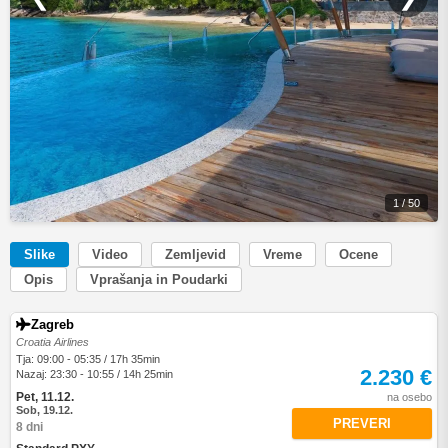
1 / 50
Slike
Video
Zemljevid
Vreme
Ocene
Opis
Vprašanja in Poudarki
Zagreb
Croatia Airlines
Tja: 09:00 - 05:35 / 17h 35min
2.230 €
Nazaj: 23:30 - 10:55 / 14h 25min
Pet, 11.12.
na osebo
Sob, 19.12.
PREVERI
8 dni