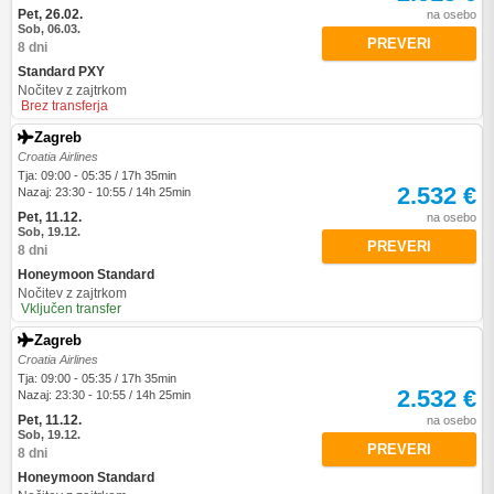
Pet, 26.02.
na osebo
Sob, 06.03.
PREVERI
8 dni
Standard PXY
Nočitev z zajtrkom
Brez transferja
Zagreb
Croatia Airlines
Tja: 09:00 - 05:35 / 17h 35min
2.532 €
Nazaj: 23:30 - 10:55 / 14h 25min
Pet, 11.12.
na osebo
Sob, 19.12.
PREVERI
8 dni
Honeymoon Standard
Nočitev z zajtrkom
Vključen transfer
Zagreb
Croatia Airlines
Tja: 09:00 - 05:35 / 17h 35min
2.532 €
Nazaj: 23:30 - 10:55 / 14h 25min
Pet, 11.12.
na osebo
Sob, 19.12.
PREVERI
8 dni
Honeymoon Standard