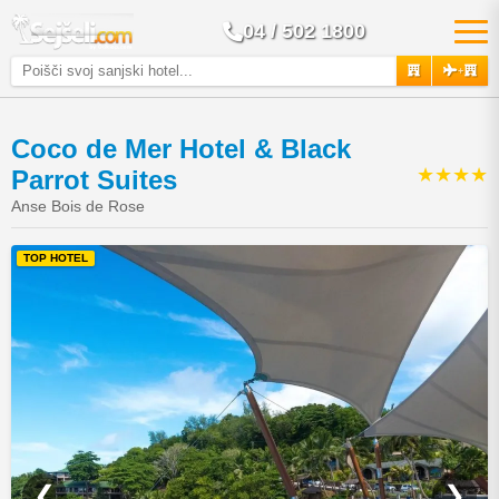
04 / 502 1800
+
Coco de Mer Hotel & Black
★★★★
Parrot Suites
Anse Bois de Rose
TOP HOTEL
❮
❯