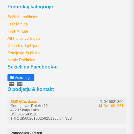
Prebrskaj kategorije
Sejšeli - počitnice
Last Minute
First Minute
All Inclusive Sejšeli
Odhodi iz Ljubljane
Zemljevid Sejšelov
ostale Počitnice
Sejšeli na Facebook-u
Všeč mi je
O podjetju & kontakt
SMR&Co. d.o.o.
T: 04 5021800
Gorenja vas Reteče 12
M: 041 691851
4220 Škofja Loka
DŠ: SI37593510
TRR: SI56020100256251365 pri NLB
Ponedeljek - Petek