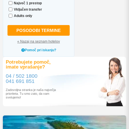
Največ 1 prestop
Vključen transfer
Adults only
POSODOBI TERMINE
« Nazaj na seznam hotelov
Pomoč pri iskanju?
Potrebujete pomoč,
imate vprašanje?
04 / 502 1800
041 691 851
Zadovoljna stranka je naša največja
prioriteta. Tu smo zato, da vam
svetujemo!