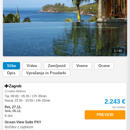
1 / 45
Slike
Video
Zemljevid
Vreme
Ocene
Opis
Vprašanja in Poudarki
Zagreb
Croatia Airlines
Tja: 09:00 - 05:35 / 17h 35min
2.243 €
Nazaj: 23:30 - 10:55 / 14h 25min
Pet, 27.11.
na osebo
Sob, 05.12.
PREVERI
8 dni
Ocean View Suite PXY
Nočitev z zajtrkom