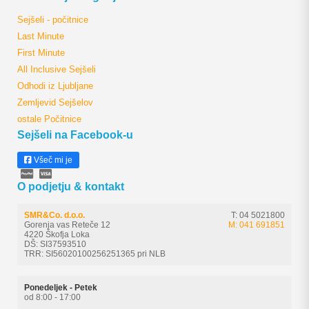
Sejšeli - počitnice
Last Minute
First Minute
All Inclusive Sejšeli
Odhodi iz Ljubljane
Zemljevid Sejšelov
ostale Počitnice
Sejšeli na Facebook-u
Všeč mi je
O podjetju & kontakt
SMR&Co. d.o.o.
T: 04 5021800
Gorenja vas Reteče 12
M: 041 691851
4220 Škofja Loka
DŠ: SI37593510
TRR: SI56020100256251365 pri NLB
Ponedeljek - Petek
od 8:00 - 17:00