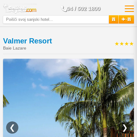
04 / 502 1800
+
Valmer Resort
★★★★
Baie Lazare
❮
❯