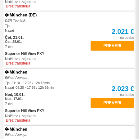
Nočitev z zajtrkom
Brez transferja
München (DE)
DER Touristik
Tja:
2.021 €
Nazaj:
Čet, 21.01.
na osebo
Čet, 28.01.
PREVERI
7 dni
Superior Hill View PXY
Nočitev z zajtrkom
Brez transferja
München
Etihad Airways
Tja: 21:10 - 12:25 / 12h 15min
2.023 €
Nazaj: 08:20 - 17:55 / 12h 35min
Ned, 10.01.
na osebo
Ned, 17.01.
PREVERI
7 dni
Superior Hill View PXY
Nočitev z zajtrkom
Brez transferja
München
Etihad Airways