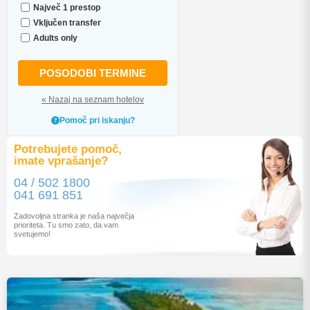
Največ 1 prestop
Vključen transfer
Adults only
POSODOBI TERMINE
« Nazaj na seznam hotelov
Pomoč pri iskanju?
Potrebujete pomoč,
imate vprašanje?
04 / 502 1800
041 691 851
Zadovoljna stranka je naša največja
prioriteta. Tu smo zato, da vam
svetujemo!