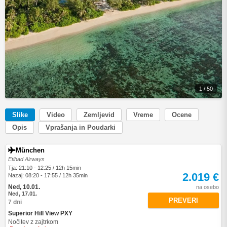
1 / 50
Slike
Video
Zemljevid
Vreme
Ocene
Opis
Vprašanja in Poudarki
München
Etihad Airways
Tja: 21:10 - 12:25 / 12h 15min
2.019 €
Nazaj: 08:20 - 17:55 / 12h 35min
Ned, 10.01.
na osebo
Ned, 17.01.
PREVERI
7 dni
Superior Hill View PXY
Nočitev z zajtrkom