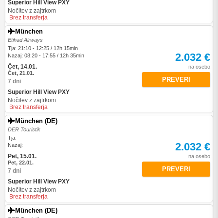
Superior Hill View PXY
Nočitev z zajtrkom
Brez transferja
München
Etihad Airways
Tja: 21:10 - 12:25 / 12h 15min
2.032 €
Nazaj: 08:20 - 17:55 / 12h 35min
Čet, 14.01.
na osebo
Čet, 21.01.
PREVERI
7 dni
Superior Hill View PXY
Nočitev z zajtrkom
Brez transferja
München (DE)
DER Touristik
Tja:
2.032 €
Nazaj:
Pet, 15.01.
na osebo
Pet, 22.01.
PREVERI
7 dni
Superior Hill View PXY
Nočitev z zajtrkom
Brez transferja
München (DE)