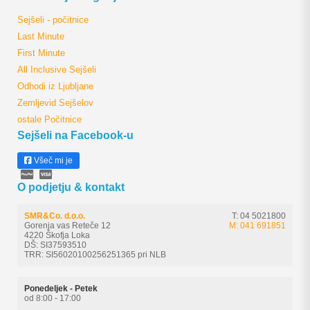
Sejšeli - počitnice
Last Minute
First Minute
All Inclusive Sejšeli
Odhodi iz Ljubljane
Zemljevid Sejšelov
ostale Počitnice
Sejšeli na Facebook-u
Všeč mi je
O podjetju & kontakt
SMR&Co. d.o.o.
T: 04 5021800
Gorenja vas Reteče 12
M: 041 691851
4220 Škofja Loka
DŠ: SI37593510
TRR: SI56020100256251365 pri NLB
Ponedeljek - Petek
od 8:00 - 17:00