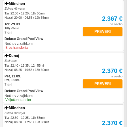
München
Etihad Airways
Tja: 22:30 - 12:20 / 11h 50min
2.367 €
Nazaj: 20:00 - 06:55 / 12h 55min
Tor, 29.09.
na osebo
Tor, 06.10.
PREVERI
7 dni
Deluxe Grand Pool View
Nočitev z zajtrkom
Brez transferja
Dunaj
Emirates
Tja: 22:40 - 13:35 / 12h 55min
2.370 €
Nazaj: 08:25 - 19:55 / 13h 30min
Pet, 11.09.
na osebo
Pet, 18.09.
PREVERI
7 dni
Deluxe Grand Pool View
Nočitev z zajtrkom
Vključen transfer
München
Etihad Airways
Tja: 22:30 - 12:25 / 11h 55min
2.370 €
Nazaj: 08:20 - 17:55 / 12h 35min