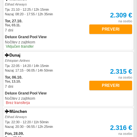
Etihad Airways
Tja: 21:10 - 12:25 / 12h 15min
2.309 €
Nazaj: 08:20 - 17:55 / 12h 35min
Tor, 27.10.
na osebo
Tor, 03.11.
PREVERI
7 dni
Deluxe Grand Pool View
Nočitev z zajtrkom
Vključen transfer
Dunaj
Ethiopian Airlines
Tja: 22:05 - 14:20 / 14h 15min
2.315 €
Nazaj: 17:15 - 06:05 / 14h 50min
Tor, 06.10.
na osebo
Tor, 13.10.
PREVERI
7 dni
Deluxe Grand Pool View
Nočitev z zajtrkom
Brez transferja
München
Etihad Airways
Tja: 22:30 - 12:20 / 11h 50min
2.316 €
Nazaj: 20:30 - 06:55 / 12h 25min
Pon, 28.09.
na osebo