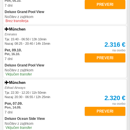
Pon, 05.10.
PREVERI
7 dni
Deluxe Grand Pool View
Nočitev z zajtrkom
Brez transferja
München
Emirates
Tja: 15:40 - 06:50 / 13h 10min
2.316 €
Nazaj: 08:25 - 20:40 / 14h 15min
Pet, 09.10.
na osebo
Pet, 16.10.
PREVERI
7 dni
Deluxe Grand Pool View
Nočitev z zajtrkom
Vključen transfer
München
Etihad Airways
Tja: 22:30 - 12:20 / 11h 50min
2.320 €
Nazaj: 20:30 - 06:55 / 12h 25min
Pon, 07.09.
na osebo
Pon, 14.09.
PREVERI
7 dni
Deluxe Ocean Side View
Nočitev z zajtrkom
Vključen transfer