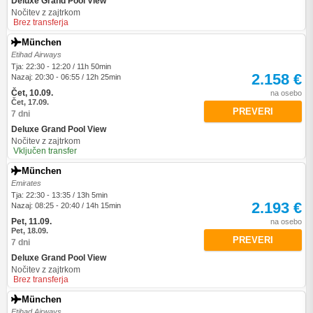
Deluxe Grand Pool View
Nočitev z zajtrkom
Brez transferja
München
Etihad Airways
Tja: 22:30 - 12:20 / 11h 50min
2.158 €
Nazaj: 20:30 - 06:55 / 12h 25min
Čet, 10.09.
na osebo
Čet, 17.09.
PREVERI
7 dni
Deluxe Grand Pool View
Nočitev z zajtrkom
Vključen transfer
München
Emirates
Tja: 22:30 - 13:35 / 13h 5min
2.193 €
Nazaj: 08:25 - 20:40 / 14h 15min
Pet, 11.09.
na osebo
Pet, 18.09.
PREVERI
7 dni
Deluxe Grand Pool View
Nočitev z zajtrkom
Brez transferja
München
Etihad Airways