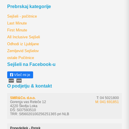
Prebrskaj kategorije
Sejšeli - počitnice
Last Minute
First Minute
All Inclusive Sejšeli
Odhodi iz Ljubljane
Zemljevid Sejšelov
ostale Počitnice
Sejšeli na Facebook-u
Všeč mi je
O podjetju & kontakt
SMR&Co. d.o.o.
T: 04 5021800
Gorenja vas Reteče 12
M: 041 691851
4220 Škofja Loka
DŠ: SI37593510
TRR: SI56020100256251365 pri NLB
Ponedeljek - Petek