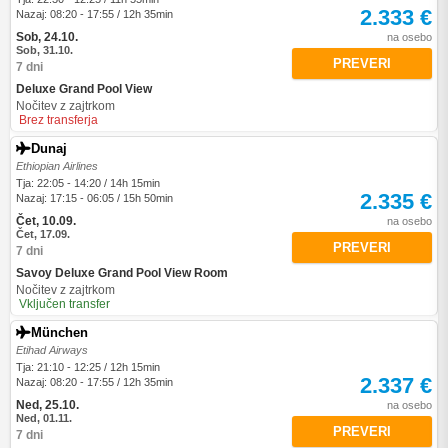
2.333 €
Nazaj: 08:20 - 17:55 / 12h 35min
Sob, 24.10.
na osebo
Sob, 31.10.
PREVERI
7 dni
Deluxe Grand Pool View
Nočitev z zajtrkom
Brez transferja
Dunaj
Ethiopian Airlines
Tja: 22:05 - 14:20 / 14h 15min
2.335 €
Nazaj: 17:15 - 06:05 / 15h 50min
Čet, 10.09.
na osebo
Čet, 17.09.
PREVERI
7 dni
Savoy Deluxe Grand Pool View Room
Nočitev z zajtrkom
Vključen transfer
München
Etihad Airways
Tja: 21:10 - 12:25 / 12h 15min
2.337 €
Nazaj: 08:20 - 17:55 / 12h 35min
Ned, 25.10.
na osebo
Ned, 01.11.
PREVERI
7 dni