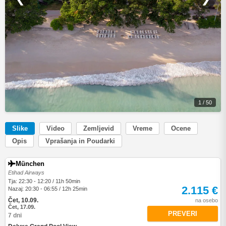
1 / 50
Slike
Video
Zemljevid
Vreme
Ocene
Opis
Vprašanja in Poudarki
München
Etihad Airways
Tja: 22:30 - 12:20 / 11h 50min
2.115 €
Nazaj: 20:30 - 06:55 / 12h 25min
Čet, 10.09.
na osebo
Čet, 17.09.
PREVERI
7 dni