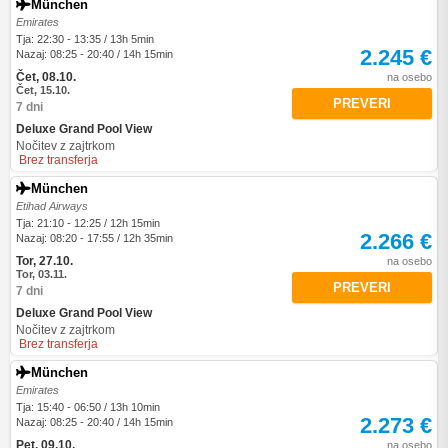
München
Emirates
Tja: 22:30 - 13:35 / 13h 5min
2.245 €
Nazaj: 08:25 - 20:40 / 14h 15min
Čet, 08.10.
na osebo
Čet, 15.10.
PREVERI
7 dni
Deluxe Grand Pool View
Nočitev z zajtrkom
Brez transferja
München
Etihad Airways
Tja: 21:10 - 12:25 / 12h 15min
2.266 €
Nazaj: 08:20 - 17:55 / 12h 35min
Tor, 27.10.
na osebo
Tor, 03.11.
PREVERI
7 dni
Deluxe Grand Pool View
Nočitev z zajtrkom
Brez transferja
München
Emirates
Tja: 15:40 - 06:50 / 13h 10min
2.273 €
Nazaj: 08:25 - 20:40 / 14h 15min
Pet, 09.10.
na osebo