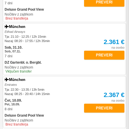
PREVERI
7 dni
Deluxe Grand Pool View
Nočitev z zajtrkom
Brez transferja
München
Etihad Airways
Tja: 21:10 - 12:25 / 12h 15min
2.361 €
Nazaj: 08:20 - 17:55 / 12h 35min
Sob, 31.10.
na osebo
Sob, 07.11.
PREVERI
7 dni
DZ Gartenbl. o. Bergbl.
Nočitev z zajtrkom
Vključen transfer
München
Emirates
Tja: 22:30 - 13:35 / 13h 5min
2.367 €
Nazaj: 08:25 - 20:40 / 14h 15min
Čet, 10.09.
na osebo
Pet, 18.09.
PREVERI
8 dni
Deluxe Grand Pool View
Nočitev z zajtrkom
Brez transferja