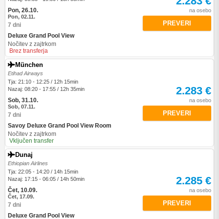
2.283 €
Pon, 26.10.
na osebo
Pon, 02.11.
PREVERI
7 dni
Deluxe Grand Pool View
Nočitev z zajtrkom
Brez transferja
München
Etihad Airways
Tja: 21:10 - 12:25 / 12h 15min
2.283 €
Nazaj: 08:20 - 17:55 / 12h 35min
Sob, 31.10.
na osebo
Sob, 07.11.
PREVERI
7 dni
Savoy Deluxe Grand Pool View Room
Nočitev z zajtrkom
Vključen transfer
Dunaj
Ethiopian Airlines
Tja: 22:05 - 14:20 / 14h 15min
2.285 €
Nazaj: 17:15 - 06:05 / 14h 50min
Čet, 10.09.
na osebo
Čet, 17.09.
PREVERI
7 dni
Deluxe Grand Pool View