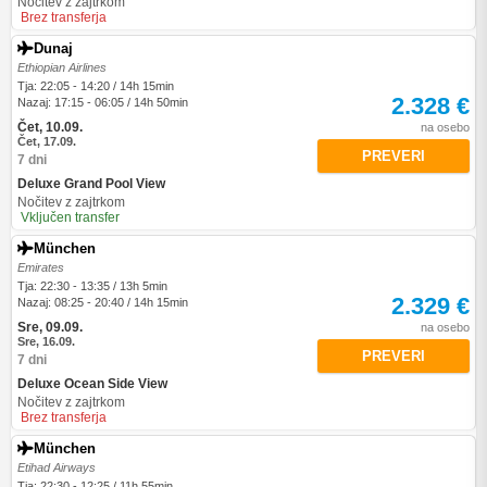
Nočitev z zajtrkom
Brez transferja
Dunaj
Ethiopian Airlines
Tja: 22:05 - 14:20 / 14h 15min
2.328 €
Nazaj: 17:15 - 06:05 / 14h 50min
Čet, 10.09.
na osebo
Čet, 17.09.
PREVERI
7 dni
Deluxe Grand Pool View
Nočitev z zajtrkom
Vključen transfer
München
Emirates
Tja: 22:30 - 13:35 / 13h 5min
2.329 €
Nazaj: 08:25 - 20:40 / 14h 15min
Sre, 09.09.
na osebo
Sre, 16.09.
PREVERI
7 dni
Deluxe Ocean Side View
Nočitev z zajtrkom
Brez transferja
München
Etihad Airways
Tja: 22:30 - 12:25 / 11h 55min