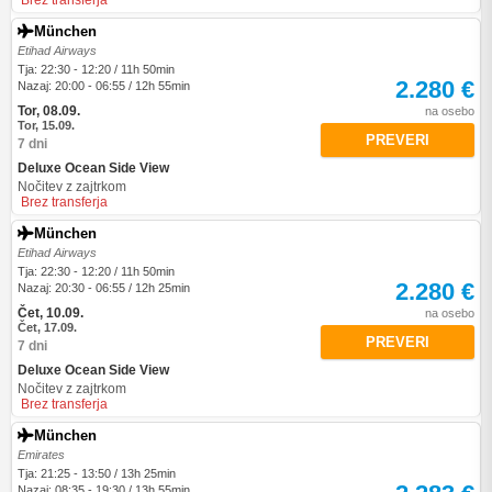
Brez transferja
München
Etihad Airways
Tja: 22:30 - 12:20 / 11h 50min
2.280 €
Nazaj: 20:00 - 06:55 / 12h 55min
Tor, 08.09.
na osebo
Tor, 15.09.
PREVERI
7 dni
Deluxe Ocean Side View
Nočitev z zajtrkom
Brez transferja
München
Etihad Airways
Tja: 22:30 - 12:20 / 11h 50min
2.280 €
Nazaj: 20:30 - 06:55 / 12h 25min
Čet, 10.09.
na osebo
Čet, 17.09.
PREVERI
7 dni
Deluxe Ocean Side View
Nočitev z zajtrkom
Brez transferja
München
Emirates
Tja: 21:25 - 13:50 / 13h 25min
Nazaj: 08:35 - 19:30 / 13h 55min