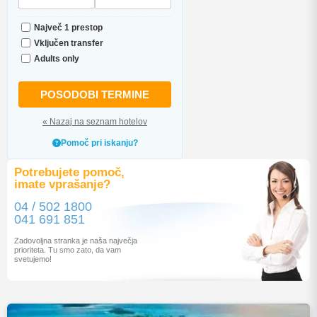
Največ 1 prestop
Vključen transfer
Adults only
POSODOBI TERMINE
« Nazaj na seznam hotelov
Pomoč pri iskanju?
Potrebujete pomoč,
imate vprašanje?
04 / 502 1800
041 691 851
Zadovoljna stranka je naša največja
prioriteta. Tu smo zato, da vam
svetujemo!