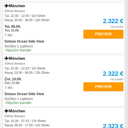
München
Etihad Airways
Tja: 22:30 - 12:20 / 11h 50min
2.322 €
Nazaj: 20:00 - 06:55 / 12h 55min
Tor, 08.09.
na osebo
Tor, 15.09.
PREVERI
7 dni
Deluxe Ocean Side View
Nočitev z zajtrkom
Vključen transfer
München
Etihad Airways
Tja: 22:30 - 12:20 / 11h 50min
2.322 €
Nazaj: 20:30 - 06:55 / 12h 25min
Čet, 10.09.
na osebo
Čet, 17.09.
PREVERI
7 dni
Deluxe Ocean Side View
Nočitev z zajtrkom
Vključen transfer
München
Etihad Airways
Tja: 10:30 - 07:15 / 17h 45min
2.323 €
Nazaj: 08:20 - 17:55 / 12h 35min