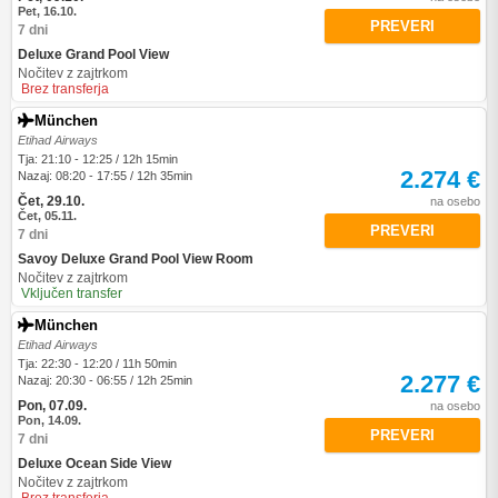
Pet, 16.10.
PREVERI
7 dni
Deluxe Grand Pool View
Nočitev z zajtrkom
Brez transferja
München
Etihad Airways
Tja: 21:10 - 12:25 / 12h 15min
2.274 €
Nazaj: 08:20 - 17:55 / 12h 35min
Čet, 29.10.
na osebo
Čet, 05.11.
PREVERI
7 dni
Savoy Deluxe Grand Pool View Room
Nočitev z zajtrkom
Vključen transfer
München
Etihad Airways
Tja: 22:30 - 12:20 / 11h 50min
2.277 €
Nazaj: 20:30 - 06:55 / 12h 25min
Pon, 07.09.
na osebo
Pon, 14.09.
PREVERI
7 dni
Deluxe Ocean Side View
Nočitev z zajtrkom