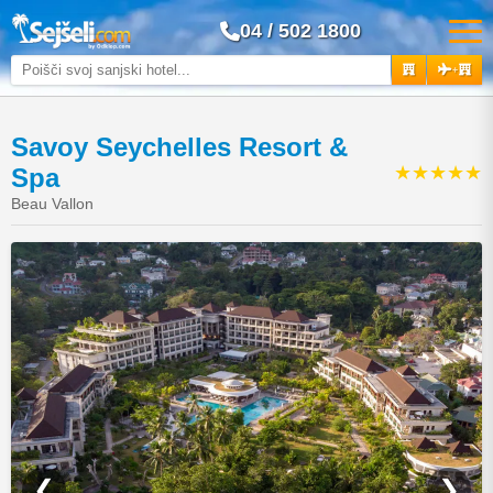
04 / 502 1800
+
Savoy Seychelles Resort &
★★★★★
Spa
Beau Vallon
❮
❯