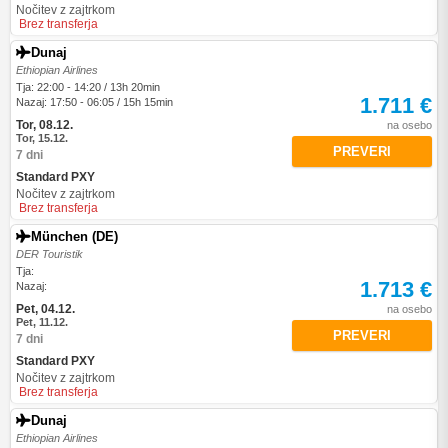
Nočitev z zajtrkom
Brez transferja
Dunaj
Ethiopian Airlines
Tja: 22:00 - 14:20 / 13h 20min
1.711 €
Nazaj: 17:50 - 06:05 / 15h 15min
Tor, 08.12.
na osebo
Tor, 15.12.
PREVERI
7 dni
Standard PXY
Nočitev z zajtrkom
Brez transferja
München (DE)
DER Touristik
Tja:
1.713 €
Nazaj:
Pet, 04.12.
na osebo
Pet, 11.12.
PREVERI
7 dni
Standard PXY
Nočitev z zajtrkom
Brez transferja
Dunaj
Ethiopian Airlines