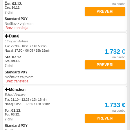
Čet, 03.12.
na osebo
Čet, 10.12.
PREVERI
7 dni
Standard PXY
Nočitev z zajtrkom
Brez transferja
Dunaj
Ethiopian Airlines
Tja: 22:30 - 16:20 / 14h 50min
1.732 €
Nazaj: 17:50 - 06:05 / 15h 15min
Sre, 02.12.
na osebo
Sre, 09.12.
PREVERI
7 dni
Standard PXY
Nočitev z zajtrkom
Brez transferja
München
Etihad Airways
Tja: 21:10 - 12:25 / 12h 15min
1.733 €
Nazaj: 08:20 - 17:55 / 12h 35min
Tor, 01.12.
na osebo
Tor, 08.12.
PREVERI
7 dni
Standard PXY