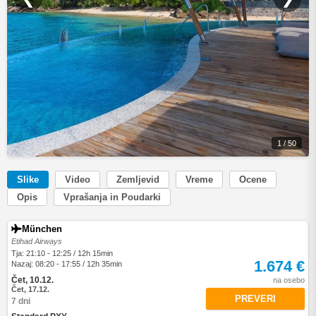
1 / 50
Slike
Video
Zemljevid
Vreme
Ocene
Opis
Vprašanja in Poudarki
München
Etihad Airways
Tja: 21:10 - 12:25 / 12h 15min
1.674 €
Nazaj: 08:20 - 17:55 / 12h 35min
Čet, 10.12.
na osebo
Čet, 17.12.
PREVERI
7 dni