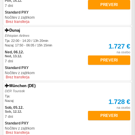
Pon, 14.12.
PREVERI
7 dni
Standard PXY
Nočitev z zajtrkom
Brez transferja
Dunaj
Ethiopian Airlines
Tja: 22:00 - 14:20 / 13h 20min
1.727 €
Nazaj: 17:50 - 06:05 / 15h 15min
Ned, 06.12.
na osebo
Ned, 13.12.
PREVERI
7 dni
Standard PXY
Nočitev z zajtrkom
Brez transferja
München (DE)
DER Touristik
Tja:
1.728 €
Nazaj:
Sob, 05.12.
na osebo
Sob, 12.12.
PREVERI
7 dni
Standard PXY
Nočitev z zajtrkom
Brez transferja