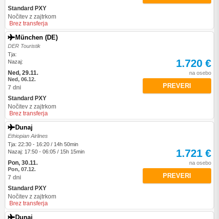
Standard PXY
Nočitev z zajtrkom
Brez transferja
München (DE)
DER Touristik
Tja:
1.720 €
Nazaj:
Ned, 29.11.
na osebo
Ned, 06.12.
PREVERI
7 dni
Standard PXY
Nočitev z zajtrkom
Brez transferja
Dunaj
Ethiopian Airlines
Tja: 22:30 - 16:20 / 14h 50min
1.721 €
Nazaj: 17:50 - 06:05 / 15h 15min
Pon, 30.11.
na osebo
Pon, 07.12.
PREVERI
7 dni
Standard PXY
Nočitev z zajtrkom
Brez transferja
Dunaj