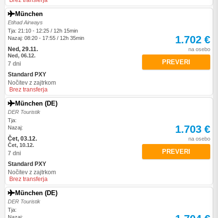
Brez transferja
München
Etihad Airways
Tja: 21:10 - 12:25 / 12h 15min
1.702 €
Nazaj: 08:20 - 17:55 / 12h 35min
Ned, 29.11.
na osebo
Ned, 06.12.
PREVERI
7 dni
Standard PXY
Nočitev z zajtrkom
Brez transferja
München (DE)
DER Touristik
Tja:
1.703 €
Nazaj:
Čet, 03.12.
na osebo
Čet, 10.12.
PREVERI
7 dni
Standard PXY
Nočitev z zajtrkom
Brez transferja
München (DE)
DER Touristik
Tja:
Nazaj: