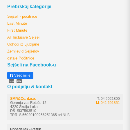
Prebrskaj kategorije
Sejšeli - počitnice
Last Minute
First Minute
All Inclusive Sejšeli
Odhodi iz Ljubljane
Zemljevid Sejšelov
ostale Počitnice
Sejšeli na Facebook-u
Všeč mi je
O podjetju & kontakt
SMR&Co. d.o.o.
T: 04 5021800
Gorenja vas Reteče 12
M: 041 691851
4220 Škofja Loka
DŠ: SI37593510
TRR: SI56020100256251365 pri NLB
Ponedeljek - Petek