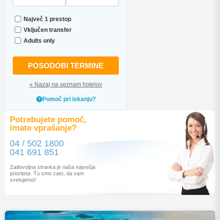
Največ 1 prestop
Vključen transfer
Adults only
POSODOBI TERMINE
« Nazaj na seznam hotelov
Pomoč pri iskanju?
Potrebujete pomoč,
imate vprašanje?
04 / 502 1800
041 691 851
Zadovoljna stranka je naša največja
prioriteta. Tu smo zato, da vam
svetujemo!