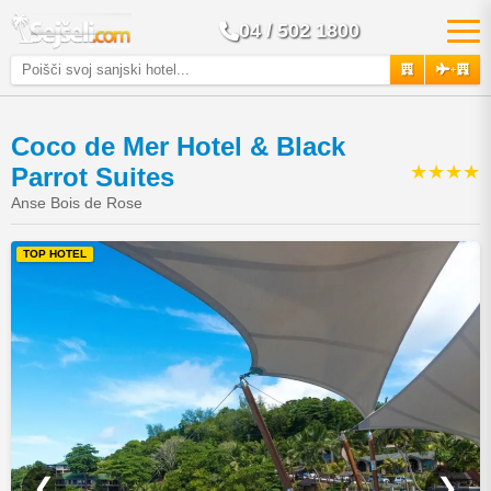
04 / 502 1800
+
Coco de Mer Hotel & Black
★★★★
Parrot Suites
Anse Bois de Rose
TOP HOTEL
❮
❯