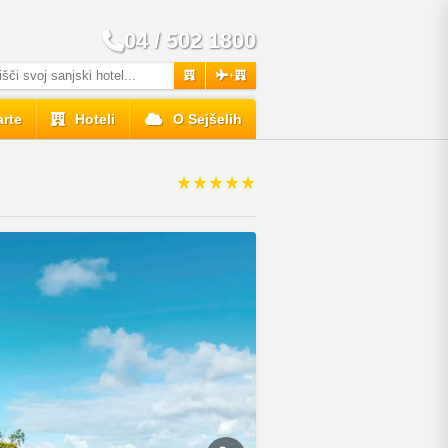
04 / 502 1800
+
rte
Hoteli
O Sejšelih
★★★★★