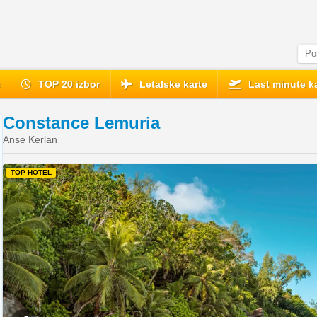
e
TOP 20 izbor
Letalske karte
Last minute ka
Constance Lemuria
Anse Kerlan
TOP HOTEL