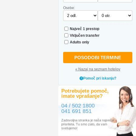
Osebe:
Največ 1 prestop
Vključen transfer
Adults only
POSODOBI TERMINE
« Nazaj na seznam hotelov
Pomoč pri iskanju?
Potrebujete pomoč,
imate vprašanje?
04 / 502 1800
041 691 851
Zadovoljna stranka je naša največja
prioriteta. Tu smo zato, da vam
svetujemo!