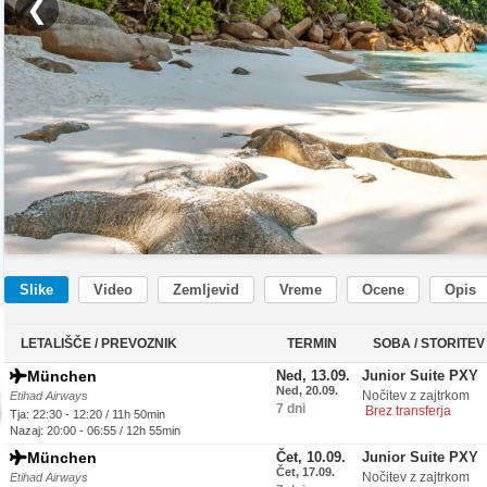
❮
Slike
Video
Zemljevid
Vreme
Ocene
Opis
LETALIŠČE / PREVOZNIK
TERMIN
SOBA / STORITEV
München
Ned, 13.09.
Junior Suite PXY
Ned, 20.09.
Nočitev z zajtrkom
Etihad Airways
7 dni
Brez transferja
Tja: 22:30 - 12:20 / 11h 50min
Nazaj: 20:00 - 06:55 / 12h 55min
München
Čet, 10.09.
Junior Suite PXY
Čet, 17.09.
Nočitev z zajtrkom
Etihad Airways