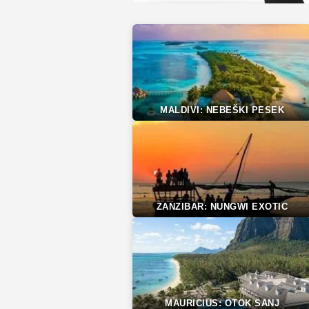
MALDIVI: NEBEŠKI PESEK
ZANZIBAR: NUNGWI EXOTIC
MAURICIUS: OTOK SANJ