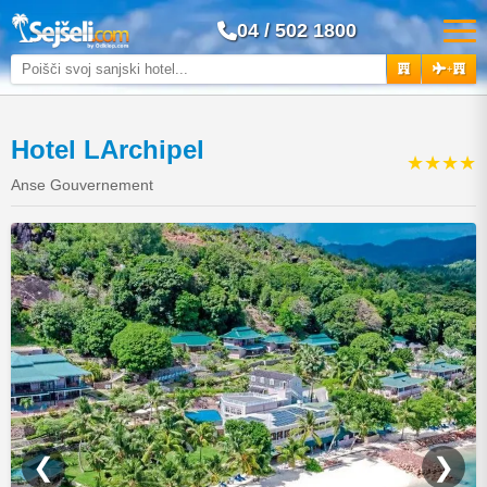
04 / 502 1800
+
Hotel LArchipel
★★★★
Anse Gouvernement
❮
❯