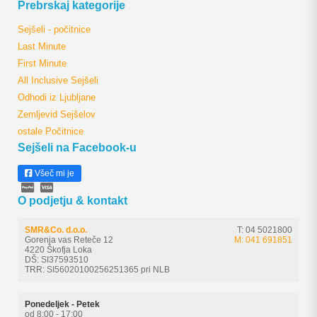
Prebrskaj kategorije
Sejšeli - počitnice
Last Minute
First Minute
All Inclusive Sejšeli
Odhodi iz Ljubljane
Zemljevid Sejšelov
ostale Počitnice
Sejšeli na Facebook-u
Všeč mi je
O podjetju & kontakt
SMR&Co. d.o.o.
T: 04 5021800
Gorenja vas Reteče 12
M: 041 691851
4220 Škofja Loka
DŠ: SI37593510
TRR: SI56020100256251365 pri NLB
Ponedeljek - Petek
od 8:00 - 17:00