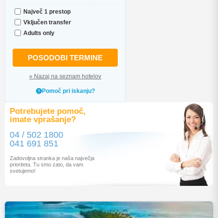
Največ 1 prestop
Vključen transfer
Adults only
POSODOBI TERMINE
« Nazaj na seznam hotelov
Pomoč pri iskanju?
Potrebujete pomoč,
imate vprašanje?
04 / 502 1800
041 691 851
Zadovoljna stranka je naša največja
prioriteta. Tu smo zato, da vam
svetujemo!