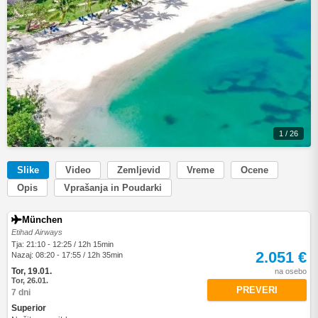
1 / 26
Slike
Video
Zemljevid
Vreme
Ocene
Opis
Vprašanja in Poudarki
München
Etihad Airways
Tja: 21:10 - 12:25 / 12h 15min
2.051 €
Nazaj: 08:20 - 17:55 / 12h 35min
Tor, 19.01.
na osebo
Tor, 26.01.
PREVERI
7 dni
Superior