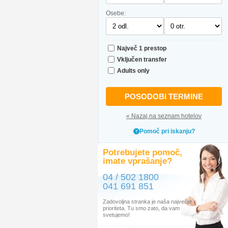
Osebe:
Največ 1 prestop
Vključen transfer
Adults only
POSODOBI TERMINE
« Nazaj na seznam hotelov
Pomoč pri iskanju?
Potrebujete pomoč,
imate vprašanje?
04 / 502 1800
041 691 851
Zadovoljna stranka je naša največja
prioriteta. Tu smo zato, da vam
svetujemo!