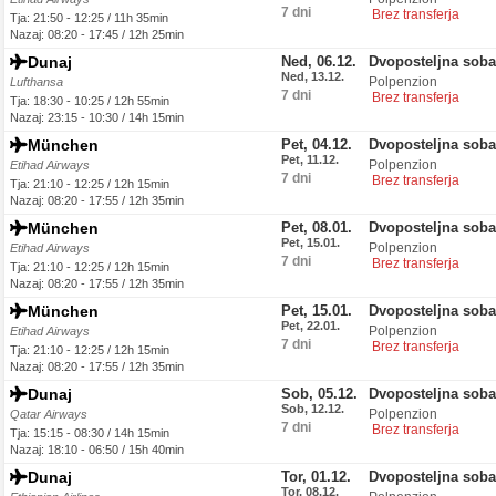
7 dni
Brez transferja
Tja: 21:50 - 12:25 / 11h 35min
Nazaj: 08:20 - 17:45 / 12h 25min
Dunaj
Ned, 06.12.
Dvoposteljna soba
Ned, 13.12.
Polpenzion
Lufthansa
7 dni
Brez transferja
Tja: 18:30 - 10:25 / 12h 55min
Nazaj: 23:15 - 10:30 / 14h 15min
München
Pet, 04.12.
Dvoposteljna soba
Pet, 11.12.
Polpenzion
Etihad Airways
7 dni
Brez transferja
Tja: 21:10 - 12:25 / 12h 15min
Nazaj: 08:20 - 17:55 / 12h 35min
München
Pet, 08.01.
Dvoposteljna soba
Pet, 15.01.
Polpenzion
Etihad Airways
7 dni
Brez transferja
Tja: 21:10 - 12:25 / 12h 15min
Nazaj: 08:20 - 17:55 / 12h 35min
München
Pet, 15.01.
Dvoposteljna soba
Pet, 22.01.
Polpenzion
Etihad Airways
7 dni
Brez transferja
Tja: 21:10 - 12:25 / 12h 15min
Nazaj: 08:20 - 17:55 / 12h 35min
Dunaj
Sob, 05.12.
Dvoposteljna soba
Sob, 12.12.
Polpenzion
Qatar Airways
7 dni
Brez transferja
Tja: 15:15 - 08:30 / 14h 15min
Nazaj: 18:10 - 06:50 / 15h 40min
Dunaj
Tor, 01.12.
Dvoposteljna soba
Tor, 08.12.