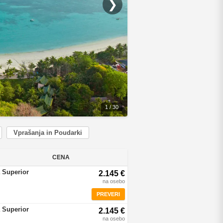
❯
1 / 30
Vprašanja in Poudarki
CENA
 Superior
2.145 €
na osebo
PREVERI
 Superior
2.145 €
na osebo