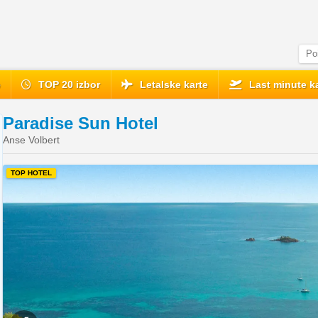
e
TOP 20 izbor
Letalske karte
Last minute ka
Paradise Sun Hotel
Anse Volbert
TOP HOTEL