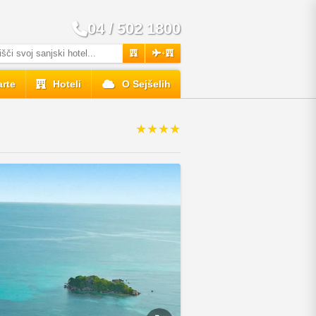
04 / 502 1800
+
rte
Hoteli
O Sejšelih
★★★★