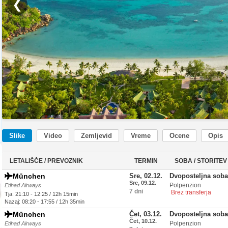
❮
Slike
Video
Zemljevid
Vreme
Ocene
Opis
LETALIŠČE / PREVOZNIK
TERMIN
SOBA / STORITEV
München
Sre, 02.12.
Dvoposteljna soba
Sre, 09.12.
Polpenzion
Etihad Airways
7 dni
Brez transferja
Tja: 21:10 - 12:25 / 12h 15min
Nazaj: 08:20 - 17:55 / 12h 35min
München
Čet, 03.12.
Dvoposteljna soba
Čet, 10.12.
Polpenzion
Etihad Airways